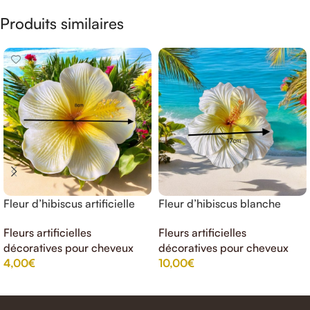
Produits similaires
Fleur d’hibiscus artificielle
Fleur d’hibiscus blanche
jaune blanche (artificielle
17cm
Fleurs artificielles
Fleurs artificielles
)8cm
décoratives pour cheveux
décoratives pour cheveux
4,00
€
10,00
€
AJOUTER AU PANIER
AJOUTER AU PANIER