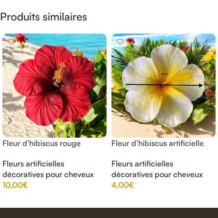
Produits similaires
Fleur d’hibiscus rouge
Fleur d’hibiscus artificielle
(artificielle)17cm
jaune blanche (artificielle
Fleurs artificielles
Fleurs artificielles
)8cm
décoratives pour cheveux
décoratives pour cheveux
10,00
€
4,00
€
AJOUTER AU PANIER
AJOUTER AU PANIER