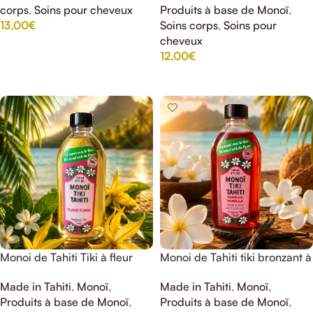
corps
,
Soins pour cheveux
Produits à base de Monoï
,
13,00
€
Soins corps
,
Soins pour
cheveux
AJOUTER AU PANIER
12,00
€
AJOUTER AU PANIER
Monoi de Tahiti Tiki à fleur
Monoi de Tahiti tiki bronzant à
d’ylang Ylang
la vanille spf 3
Made in Tahiti
,
Monoï
,
Made in Tahiti
,
Monoï
,
Produits à base de Monoï
,
Produits à base de Monoï
,