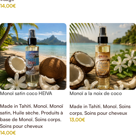
14,00
€
AJOUTER AU PANIER
Monoï satin coco HEIVA
Monoï a la noix de coco
HEIVA
Made in Tahiti
,
Monoï
,
Monoï
Made in Tahiti
,
Monoï
,
Soins
satin, Huile sèche
,
Produits à
corps
,
Soins pour cheveux
base de Monoï
,
Soins corps
,
13,00
€
Soins pour cheveux
AJOUTER AU PANIER
14,00
€