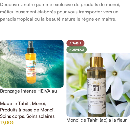
Découvrez notre gamme exclusive de produits de monoï,
méticuleusement élaborés pour vous transporter vers un
paradis tropical où la beauté naturelle règne en maître.
À SAISIR
NOUVEAU
Bronzage intense HEIVA au
Monoi de Tahiti
Made in Tahiti
,
Monoï
,
Produits à base de Monoï
,
Soins corps
,
Soins solaires
Monoi de Tahiti (ao) a la fleur
17,00
€
de Tiare