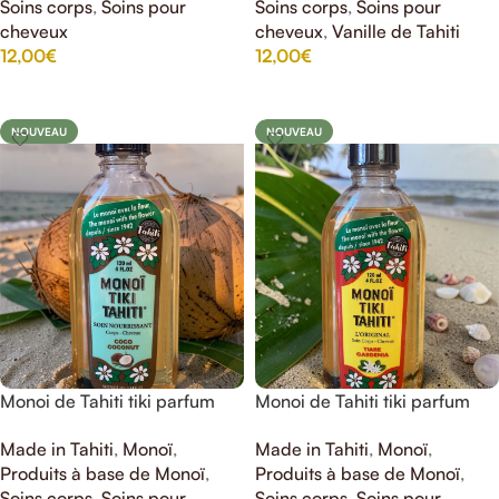
Soins corps
,
Soins pour
Soins corps
,
Soins pour
cheveux
cheveux
,
Vanille de Tahiti
12,00
€
12,00
€
AJOUTER AU PANIER
AJOUTER AU PANIER
NOUVEAU
NOUVEAU
Monoi de Tahiti tiki parfum
Monoi de Tahiti tiki parfum
coco
fleur de tiare
Made in Tahiti
,
Monoï
,
Made in Tahiti
,
Monoï
,
Produits à base de Monoï
,
Produits à base de Monoï
,
Soins corps
,
Soins pour
Soins corps
,
Soins pour