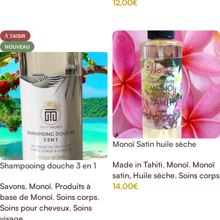
12,00
€
AJOUTER AU PANIER
AJOUTER AU PANIER
À SAISIR
NOUVEAU
Monoï Satin huile sèche
Frangipanier HEIVA 50%
Made in Tahiti
,
Monoï
,
Monoï
Shampooing douche 3 en 1
Monoi de Tahiti 150ml
satin, Huile sèche
,
Soins corps
bora bora
Savons
,
Monoï
,
Produits à
14,00
€
base de Monoï
,
Soins corps
,
AJOUTER AU PANIER
Soins pour cheveux
,
Soins
visage