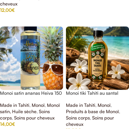
cheveux
12,00
€
AJOUTER AU PANIER
Monoi satin ananas Heiva 150
Monoi tiki Tahiti au santal
ml
Made in Tahiti
,
Monoï
,
Made in Tahiti
,
Monoï
,
Monoï
Produits à base de Monoï
,
satin, Huile sèche
,
Soins
Soins corps
,
Soins pour
corps
,
Soins pour cheveux
cheveux
14,00
€