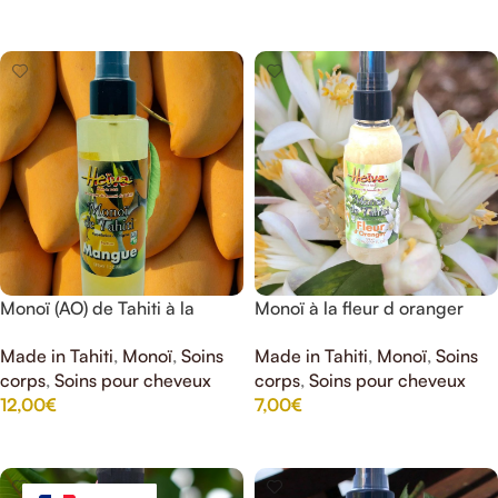
AJOUTER AU PANIER
Monoï (AO) de Tahiti à la
Monoï à la fleur d oranger
mangue HEIVA 99% Monoï
HEIVA 99% Monoï de Tahiti
Made in Tahiti
,
Monoï
,
Soins
Made in Tahiti
,
Monoï
,
Soins
de Tahiti 150ML
(AO) 75ml
corps
,
Soins pour cheveux
corps
,
Soins pour cheveux
12,00
€
7,00
€
AJOUTER AU PANIER
AJOUTER AU PANIER