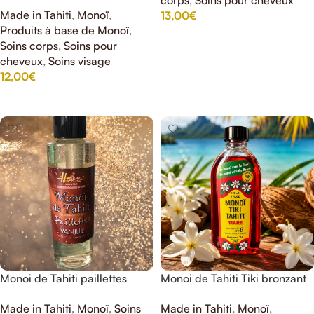
Made in Tahiti
,
Monoï
,
13,00
€
Produits à base de Monoï
,
AJOUTER AU PANIER
Soins corps
,
Soins pour
cheveux
,
Soins visage
12,00
€
AJOUTER AU PANIER
Monoi de Tahiti paillettes
Monoi de Tahiti Tiki bronzant
Heiva a la vanille
à la fleur de tiare
Made in Tahiti
,
Monoï
,
Soins
Made in Tahiti
,
Monoï
,