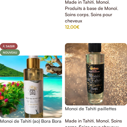
AJOUTER AU PANIER
Made in Tahiti
,
Monoï
,
Produits à base de Monoï
,
Soins corps
,
Soins pour
cheveux
12,00
€
AJOUTER AU PANIER
À SAISIR
NOUVEAU
Monoi de Tahiti paillettes
Heiva a la fleur de Tiare
Made in Tahiti
,
Monoï
,
Soins
Monoi de Tahiti (ao) Bora Bora
corps
,
Soins pour cheveux