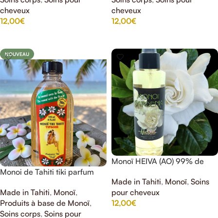
cheveux
cheveux
12,00
€
12,00
€
AJOUTER AU PANIER
AJOUTER AU PANIER
NOUVEAU
Monoï HEIVA (AO) 99% de
Monoi de Tahiti tiki parfum
Tahiti gardénia 150ml
Made in Tahiti
,
Monoï
,
Soins
tipanier (Frangipanier)
Made in Tahiti
,
Monoï
,
pour cheveux
Produits à base de Monoï
,
12,00
€
Soins corps
,
Soins pour
AJOUTER AU PANIER