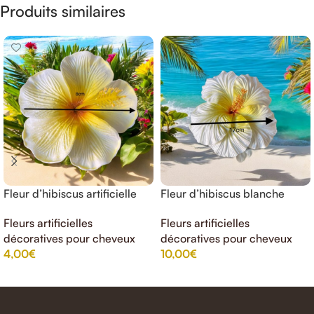
Produits similaires
Fleur d’hibiscus artificielle
Fleur d’hibiscus blanche
jaune blanche (artificielle
17cm
Fleurs artificielles
Fleurs artificielles
)8cm
décoratives pour cheveux
décoratives pour cheveux
4,00
€
10,00
€
AJOUTER AU PANIER
AJOUTER AU PANIER