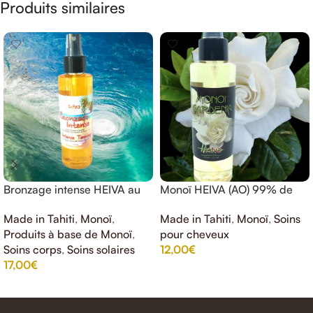
Produits similaires
Bronzage intense HEIVA au
Monoï HEIVA (AO) 99% de
Monoi de Tahiti
Tahiti gardénia 150ml
Made in Tahiti
,
Monoï
,
Made in Tahiti
,
Monoï
,
Soins
Produits à base de Monoï
,
pour cheveux
Soins corps
,
Soins solaires
12,00
€
17,00
€
AJOUTER AU PANIER
AJOUTER AU PANIER