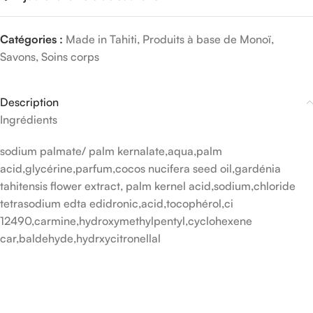
Catégories :
Made in Tahiti
,
Produits à base de Monoï
,
Savons
,
Soins corps
Description
Ingrédients
sodium palmate/ palm kernalate,aqua,palm
acid,glycérine,parfum,cocos nucifera seed oil,gardénia
tahitensis flower extract, palm kernel acid,sodium,chloride
tetrasodium edta edidronic,acid,tocophérol,ci
12490,carmine,hydroxymethylpentyl,cyclohexene
car,baldehyde,hydrxycitronellal