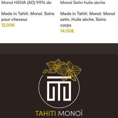
Monoï HEIVA (AO) 99% de
Monoï Satin huile sèche
Tahiti gardénia 150ml
Frangipanier HEIVA 50%
Made in Tahiti
,
Monoï
,
Soins
Made in Tahiti
,
Monoï
,
Monoï
Monoi de Tahiti 150ml
pour cheveux
satin, Huile sèche
,
Soins
12,00
€
corps
14,00
€
AJOUTER AU PANIER
AJOUTER AU PANIER